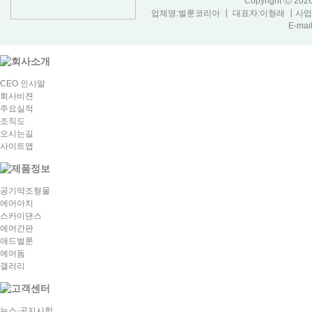
Copyright ⓒ 20
업체명:벌룬코리아 ┃ 대표자:이형래 ┃사업자등
E-mail
CEO 인사말
회사비젼
주요실적
조직도
오시는길
사이트맵
공기막조형물
에어아치
스카이댄스
에어간판
애드벌룬
에어돔
갤러리
뉴스·공지사항