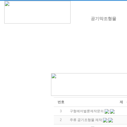
공기막조형물
번호
제 
3
구형에어벌룬제작문의
2
주류 공기조형물 제작