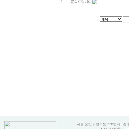
1
문의드립니다
서울 중랑구 면목동 228번지 1층 벌룬코리아