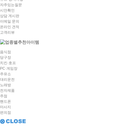
자주있는질문
시안확인
상담 게시판
이메일 문의
온라인 견적
고객리뷰
음식점
당구장
치킨·호프
PC·게임장
주유소
대리운전
노래방
전자제품
주점
핸드폰
마사지
편의점