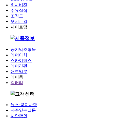
회사비젼
주요실적
조직도
오시는길
사이트맵
공기막조형물
에어아치
스카이댄스
에어간판
애드벌룬
에어돔
갤러리
뉴스·공지사항
자주있는질문
시안확인