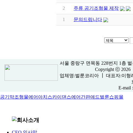
2
주류 공기조형물 제작
1
문의드립니다
서울 중랑구 면목동 228번지 1층 벌룬코리아 ┃
Copyright ⓒ 202
업체명:벌룬코리아 ┃ 대표자:이형래 
E-mail 
공기막조형물
에어아치
스카이댄스
에어간판
애드벌룬
쇼핑몰
CEO 인사말