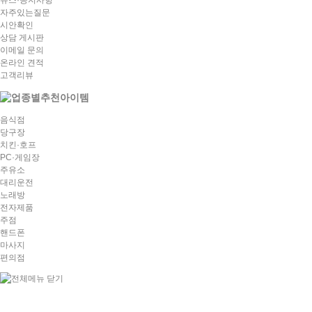
뉴스·공지사항
자주있는질문
시안확인
상담 게시판
이메일 문의
온라인 견적
고객리뷰
음식점
당구장
치킨·호프
PC·게임장
주유소
대리운전
노래방
전자제품
주점
핸드폰
마사지
편의점