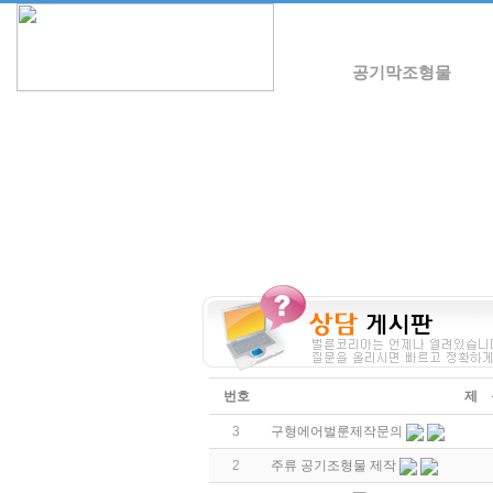
공기막조형물
번호
제 
3
구형에어벌룬제작문의
2
주류 공기조형물 제작