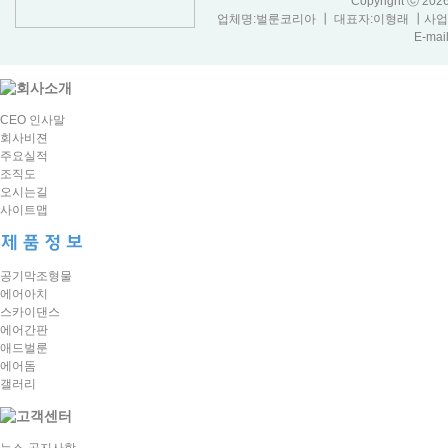
Copyright ⓒ 20
업체명:벌룬코리아 ┃ 대표자:이형래 ┃사업자등
E-mail
CEO 인사말
회사비젼
주요실적
조직도
오시는길
사이트맵
공기막조형물
에어아치
스카이댄스
에어간판
애드벌룬
에어돔
갤러리