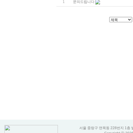
1
문의드립니다
서울 중랑구 면목동 228번지 1층 벌룬코리아