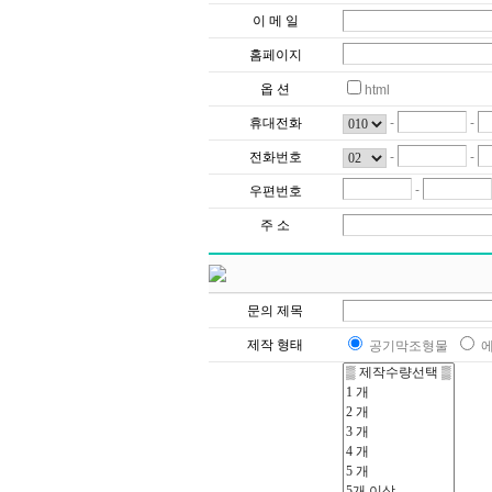
이 메 일
홈페이지
옵 션
html
휴대전화
-
-
전화번호
-
-
-
우편번호
주 소
문의 제목
제작 형태
공기막조형물