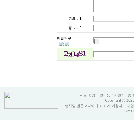
링크 # 1
링크 # 2
파일첨부
서울 중랑구 면목동 228번지 1층 벌룬코리아
Copyright ⓒ 20
업체명:벌룬코리아 ┃ 대표자:이형래 ┃사업자등
E-mail