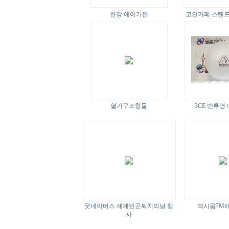
한강 에어가든
코인카페 스탠
열기구조형물
3CE 반투명
굿네이버스 세계빈곤퇴치의날 행
엑시움7M
사