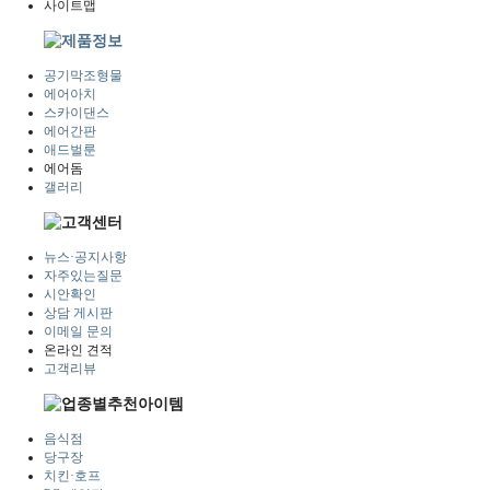
사이트맵
공기막조형물
에어아치
스카이댄스
에어간판
애드벌룬
에어돔
갤러리
뉴스·공지사항
자주있는질문
시안확인
상담 게시판
이메일 문의
온라인 견적
고객리뷰
음식점
당구장
치킨·호프