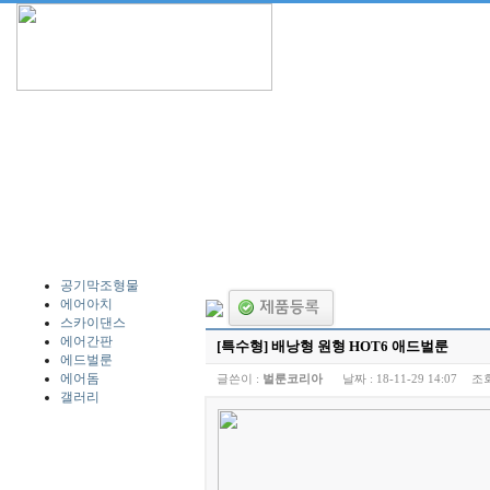
공기막조형물
에어아치
스카이댄스
에어간판
[특수형] 배낭형 원형 HOT6 애드벌룬
에드벌룬
에어돔
글쓴이 :
벌룬코리아
날짜 :
18-11-29 14:07
조회
갤러리