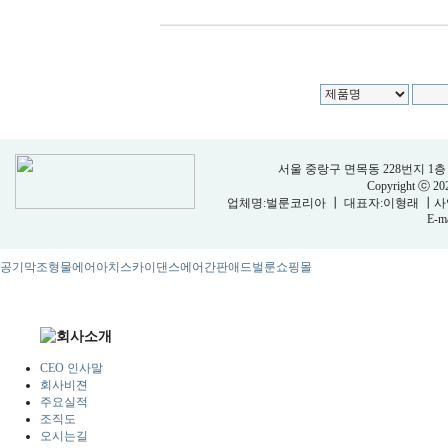
서울 중랑구 면목동 228번지 1층 벌룬코리
Copyright ⓒ 2
업체명:벌룬코리아 ┃ 대표자:이형래 ┃사업자등
E-ma
공기막조형물
에어아치
스카이댄스
에어간판
애드벌룬
쇼핑몰
CEO 인사말
회사비젼
주요실적
조직도
오시는길