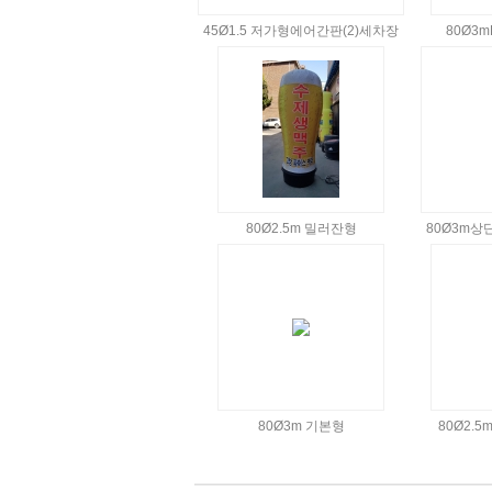
45Ø1.5 저가형에어간판(2)세차장
80Ø3
80Ø2.5m 밀러잔형
80Ø3m
80Ø3m 기본형
80Ø2.