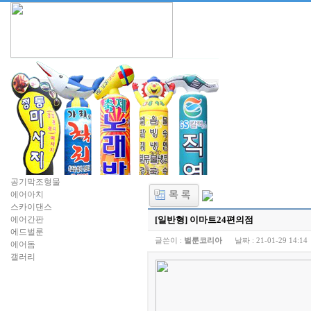
공기막조형물
에어아치
스카이댄스
에어간판
[일반형] 이마트24편의점
에드벌룬
글쓴이 :
벌룬코리아
날짜 :
21-01-29 14:14
에어돔
갤러리