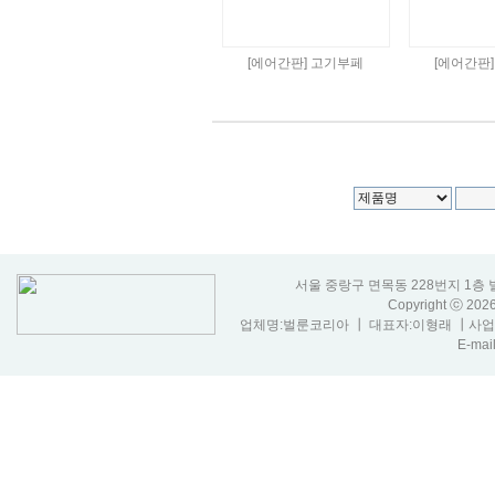
[에어간판] 고기부페
[에어간판
서울 중랑구 면목동 228번지 1층 벌룬코리아
Copyright ⓒ 20
업체명:벌룬코리아 ┃ 대표자:이형래 ┃사업자등
E-mail