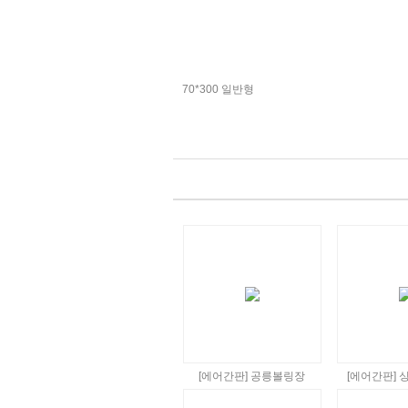
70*300 일반형
[에어간판] 공릉볼링장
[에어간판]