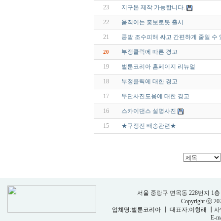
23
지구본 제작 가능합니다.
22
움직이는 홍보로봇 출시
21
콩밭 조수피해 싸고 간편하게 줄일 수 
부정클릭에 따른 경고
20
19
벌룬코리아 홈페이지 리뉴얼
18
부정클릭에 대한 경고
17
무단사진도용에 대한 경고
16
스카이댄스 설명사진
15
★구정전 배송관련★
서울 중랑구 면목동 228번지 1층 벌룬코리
Copyright ⓒ 2
업체명:벌룬코리아 ┃ 대표자:이형래 ┃사업자등
E-ma