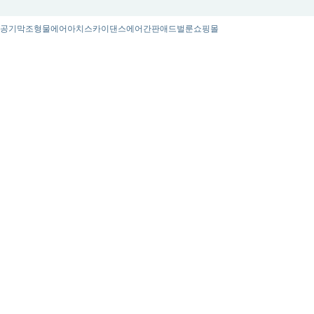
공기막조형물
에어아치
스카이댄스
에어간판
애드벌룬
쇼핑몰